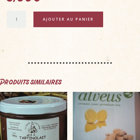
QUANTITÉ
A
AJOUTER AU PANIER
DE
L
CONFITURE
T
DE
E
FRAISES
R
N
A
T
I
Produits similaires
V
E
: