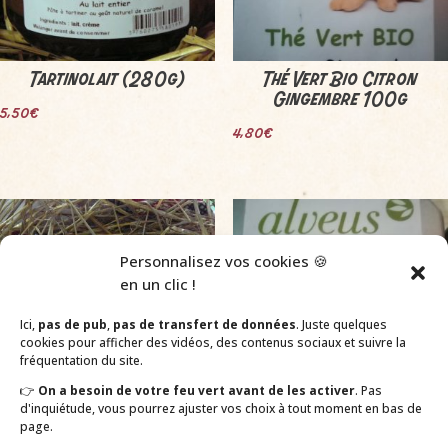
Tartinolait (280g)
Thé Vert Bio Citron
Gingembre 100g
5,50
€
4,80
€
Personnalisez vos cookies 🍪
en un clic !
Ici,
pas de pub
,
pas de transfert de données
. Juste quelques
cookies pour afficher des vidéos, des contenus sociaux et suivre la
fréquentation du site.
👉
On a besoin de votre feu vert avant de les activer
. Pas
d'inquiétude, vous pourrez ajuster vos choix à tout moment en bas de
page.
Les bouchons pralinés
Thé Noir Saveur