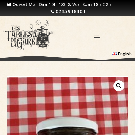
🚂 Ouvert Mer-Dim 10h-18h & Ven-Sam 18h-22h
📞 02 35 94 83 04
English